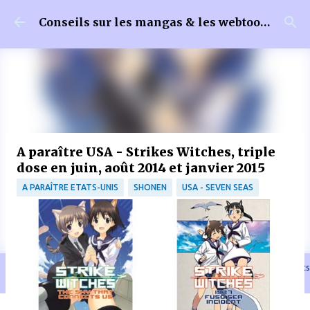
Accéder au contenu principal
Conseils sur les mangas & les webtoons
A paraître USA - Strikes Witches, triple
dose en juin, août 2014 et janvier 2015
A PARAÎTRE ETATS-UNIS
SHONEN
USA - SEVEN SEAS
🐈‍⬛ En tant que Partenaire Amazon, je réalise un bénéfice sur les achats
remplissant les conditions requises quand vous achetez sur Amazon.fr