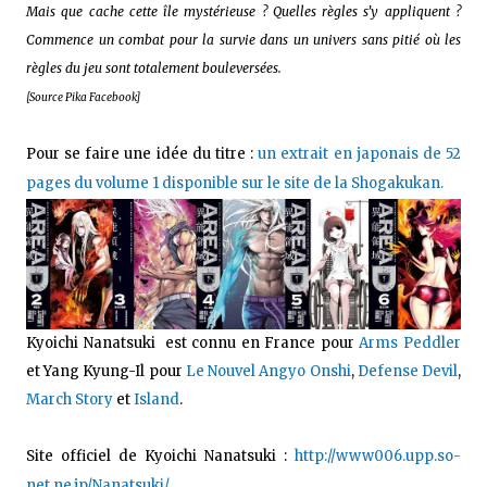
Mais que cache cette île mystérieuse ? Quelles règles s’y appliquent ?
Commence un combat pour la survie dans un univers sans pitié où les
règles du jeu sont totalement bouleversées.
[Source Pika Facebook]
Pour se faire une idée du titre :
un extrait en japonais de 52
pages du volume 1 disponible sur le site de la Shogakukan.
Kyoichi Nanatsuki est connu en France pour
Arms Peddler
et
Yang Kyung-Il pour
Le Nouvel Angyo Onshi
,
Defense Devil
,
March Story
et
Island
.
Site officiel de
Kyoichi Nanatsuki :
http://www006.upp.so-
net.ne.jp/Nanatsuki/