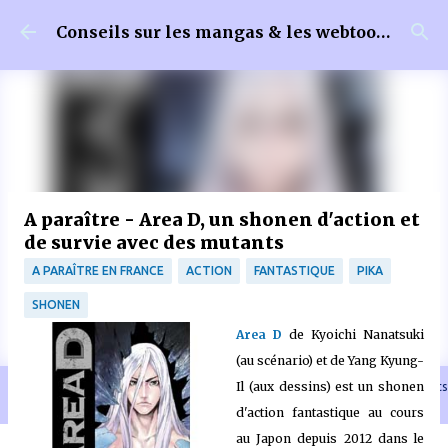
Accéder au contenu principal
Conseils sur les mangas & les webtoons
A paraître - Area D, un shonen d'action et
de survie avec des mutants
A PARAÎTRE EN FRANCE
ACTION
FANTASTIQUE
PIKA
SHONEN
Area D
de Kyoichi Nanatsuki
(au scénario) et de Yang Kyung-
Il (aux dessins) est un shonen
🐈‍⬛ En tant que Partenaire Amazon, je réalise un bénéfice sur les achats
remplissant les conditions requises quand vous achetez sur Amazon.fr
d'action fantastique au cours
au Japon depuis 2012 dans le