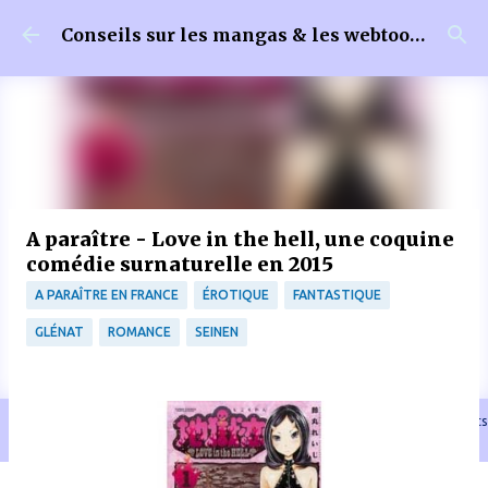
Accéder au contenu principal
Conseils sur les mangas & les webtoons
A paraître - Love in the hell, une coquine
comédie surnaturelle en 2015
A PARAÎTRE EN FRANCE
ÉROTIQUE
FANTASTIQUE
GLÉNAT
ROMANCE
SEINEN
🐈‍⬛ En tant que Partenaire Amazon, je réalise un bénéfice sur les achats
remplissant les conditions requises quand vous achetez sur Amazon.fr