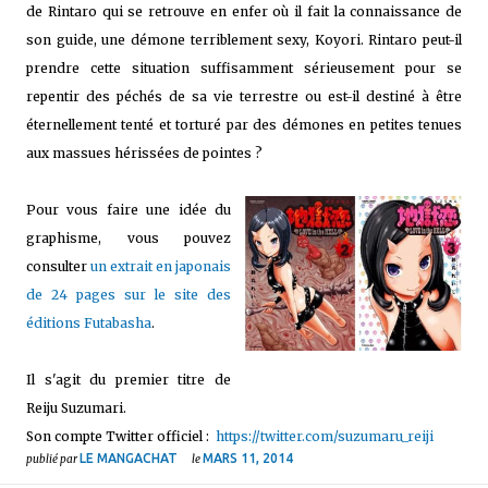
de Rintaro qui se retrouve en enfer où il fait la connaissance de
son guide, une démone terriblement sexy, Koyori. Rintaro peut-il
prendre cette situation suffisamment sérieusement pour se
repentir des péchés de sa vie terrestre ou est-il destiné à être
éternellement tenté et torturé par des démones en petites tenues
aux massues hérissées de pointes ?
Pour vous faire une idée du
graphisme, vous pouvez
consulter
un extrait en japonais
de 24 pages sur le site des
éditions Futabasha
.
Il s'agit du premier titre de
Reiju Suzumari.
Son compte Twitter officiel :
https://twitter.com/suzumaru_reiji
LE MANGACHAT
MARS 11, 2014
publié par
le