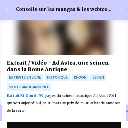
Accéder au contenu principal
Conseils sur les mangas & les webtoons
Extrait / Vidéo - Ad Astra, une seinen
dans la Rome Antique
EXTRAITS EN LIGNE
HISTORIQUE
KI-OON
SEINEN
VIDÉO BANDE ANNONCE
Extrait Ki-Oon de 59 pages
du seinen historique
Ad Astra
Vol.1
qui sort aujourd'hui, ce 20 mars au prix de 7,90€ et bande annonce
de la série :
🐈‍⬛ En tant que Partenaire Amazon, je réalise un bénéfice sur les achats
remplissant les conditions requises quand vous achetez sur Amazon.fr