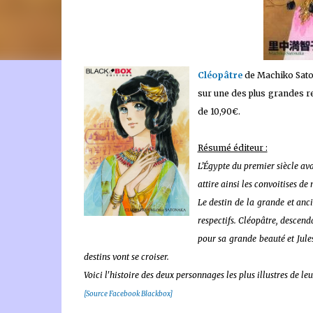
🐈‍⬛ En tant que Partenaire Amazon, je réalise un bénéfice
Cléopâtre
de Machiko Sato
sur une des plus grandes re
de 10,90€.
Résumé éditeur :
L’Égypte du premier siècle avant
attire ainsi les convoitises d
Le destin de la grande et anc
respectifs. Cléopâtre, descend
pour sa grande beauté et Jule
destins vont se croiser.
Voici l'histoire des deux personnages les plus illustres de l
[Source Facebook Blackbox]