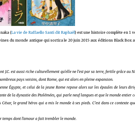
 sur les achats remplissant les conditions requises quand vous achetez sur Amaz
naka (
La vie de Raffaello Santi dit Raphaël
) est une histoire complète en 1 
ines du monde antique qui sortira le 20 juin 2015 aux éditions Black Box a
 J.C. est aussi riche culturellement qu'elle ne l'est par sa terre, fertile grâce au Ni
e nombreux pays voisins, dont Rome, qui est alors en pleine expansion.
ienne Égypte, et celui de la jeune Rome repose alors sur les épaules de leurs dir
ante de la dynastie des Ptolémées, qui parle neuf langues et que le monde entier 
s César, le grand héros qui a mis le monde à ses pieds. C'est dans ce contexte qu
eur temps dont l'amour a fait trembler le monde.