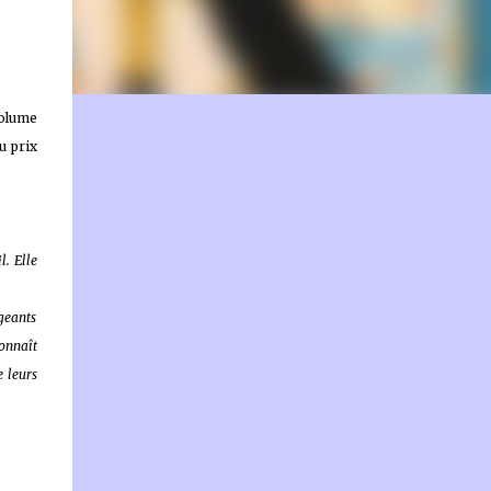
on.fr
volume
u prix
l. Elle
igeants
connaît
e leurs