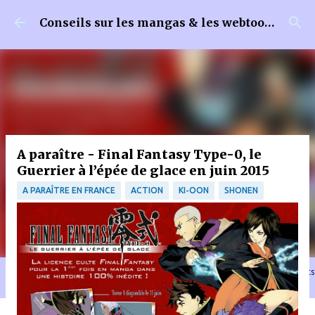
Accéder au contenu principal
Conseils sur les mangas & les webtoons
A paraître - Final Fantasy Type-0, le
Guerrier à l’épée de glace en juin 2015
A PARAÎTRE EN FRANCE
ACTION
KI-OON
SHONEN
🐈‍⬛ En tant que Partenaire Amazon, je réalise un bénéfice sur les achats
remplissant les conditions requises quand vous achetez sur Amazon.fr