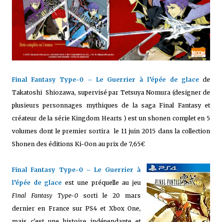
Final Fantasy Type-0 – Le Guerrier à l’épée de glace
de
Takatoshi Shiozawa, supervisé par Tetsuya Nomura (designer de
plusieurs personnages mythiques de la saga Final Fantasy et
créateur de la série Kingdom Hearts ) est un shonen complet en 5
volumes dont le premier sortira le 11 juin 2015 dans la collection
Shonen des éditions Ki-Oon au prix de 7,65€
Final Fantasy Type-0 – Le Guerrier à
l’épée de glace
est une préquelle au jeu
Final Fantasy Type-0
sorti le 20 mars
dernier en France sur PS4 et Xbox One,
mais c'est une histoire indépendante et