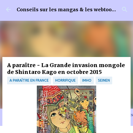
Accéder au contenu principal
Conseils sur les mangas & les webtoons
A paraître - La Grande invasion mongole
de Shintaro Kago en octobre 2015
A PARAÎTRE EN FRANCE
HORRIFIQUE
IMHO
SEINEN
🐈‍⬛ En tant que Partenaire Amazon, je réalise un bénéfice sur les achats
remplissant les conditions requises quand vous achetez sur Amazon.fr