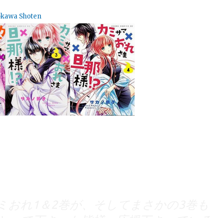
dokawa Shoten
ミおれ1＆2巻が、そしてまさかの3巻も