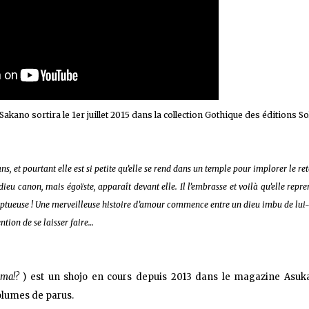
 sur les achats remplissant les conditions requises quand vous achetez sur Amaz
Sakano sortira le 1er juillet 2015 dans la collection Gothique des éditions Sol
s, et pourtant elle est si petite qu’elle se rend dans un temple pour implorer le re
 dieu canon, mais égoïste, apparaît devant elle. Il l’embrasse et voilà qu’elle repr
ptueuse ! Une merveilleuse histoire d’amour commence entre un dieu imbu de lu
ention de se laisser faire…
ma!?
) est un shojo en cours depuis 2013 dans le magazine Asuk
olumes de parus.