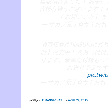
重版頂きました！ お手
皆様有難うございます！ 
くお願いいたしま
— サカノ景子✿カミおれ4巻発
✿宣伝✿月刊ASUKA1
話】発売中！ 今月号は
ります。豪華な付録もつ
お送り予定です
pic.tw
— サカノ景子✿カミおれ4巻発
LE MANGACHAT
AVRIL 22, 2015
publié par
le