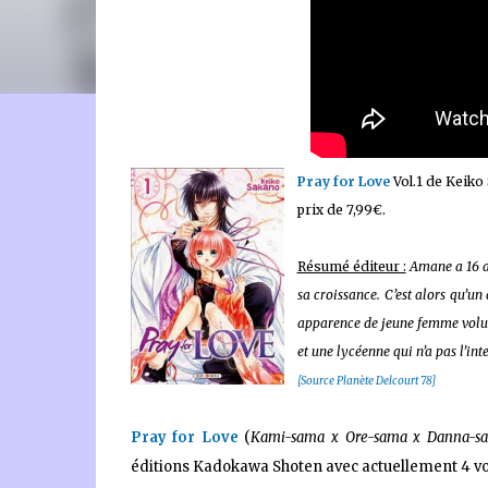
🐈‍⬛ En tant que Partenaire Amazon, je réalise un bénéfice
Pray for Love
Vol.1 de Keiko 
prix de 7,99€.
Résumé éditeur :
Amane a 16 an
sa croissance. C’est alors qu’un
apparence de jeune femme volu
et une lycéenne qui n’a pas l’int
[Source Planète Delcourt 78]
Pray for Love
(
Kami-sama x Ore-sama x Danna-sa
éditions Kadokawa Shoten avec actuellement 4 v