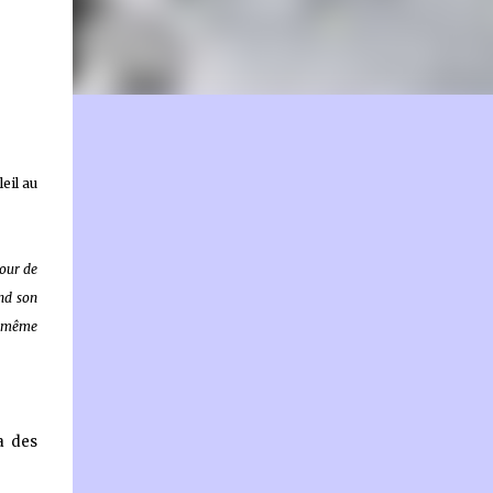
on.fr
eil au
tour de
end son
i-même
a des