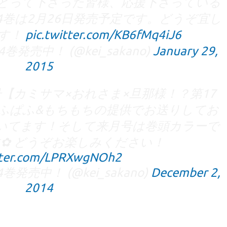
にとって下さった皆様、応援下さっている
4巻は2月26日発売予定です。どうぞ宜し
す！
pic.twitter.com/KB6fMq4iJ6
売中！ (@kei_sakano)
January 29,
2015
月号【カミサマ×おれさま×旦那様！？第17
ぱふぱふ&もちもちの提供でお送りしてお
いてます！そして来月号は巻頭カラーで
✿ どうぞお楽しみください！
itter.com/LPRXwgNOh2
売中！ (@kei_sakano)
December 2,
2014