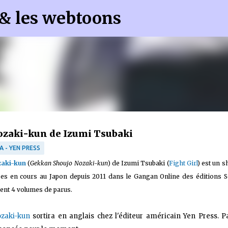
 & les webtoons
Accéder au contenu principal
Nozaki-kun de Izumi Tsubaki
A - YEN PRESS
zaki-kun
(
Gekkan Shoujo Nozaki-kun
) de Izumi Tsubaki (
Fight Girl
) est un 
es en cours au Japon depuis 2011 dans le Gangan Online des éditions 
ment 4 volumes de parus.
ozaki-kun
sortira en anglais chez l'éditeur américain Yen Press. P