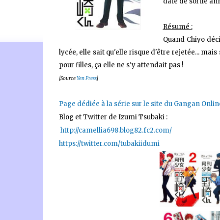
date de sortie a
Résumé :
Quand Chiyo déci
lycée, elle sait qu'elle risque d'être rejetée... m
🐈‍⬛ En tant que Partenaire Amazon, je réalise un bénéfice
pour filles, ça elle ne s'y attendait pas !
[Source
Yen Press
]
Page dédiée à la série sur le site du Gangan Onlin
Blog et Twitter de Izumi Tsubaki :
http://camellia698.blog82.fc2.com/
https://twitter.com/tubakiidumi