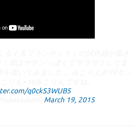
くるくるブランケット」の試作品が届き
す！表はサテンっぽくてサラサラしてま
柴を置いてみました。 みこりんが10セン
こりん×10みこりんですね。
itter.com/q0ckS3WUB5
bakiidumi)
March 19, 2015