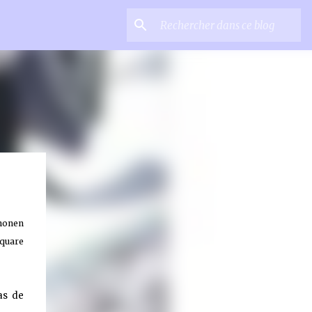
shonen
Square
as de