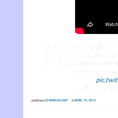
正月プレゼント企画の「
ました。 こんな感じで
す。 大きさ比較用に御子
チなので、7み
pic.tw
— 椿いづみ (@tu
LE MANGACHAT
AVRIL 10, 2015
publié par
le