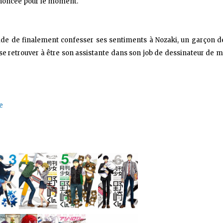
nnoncée pour le moment.
de de finalement confesser ses sentiments à Nozaki, un garçon d
ais se retrouver à être son assistante dans son job de dessinateur de
 sur les achats remplissant les conditions requises quand vous achetez sur Amaz
e