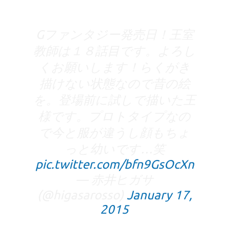
Gファンタジー発売日！王室
教師は１８話目です。よろし
くお願いします！らくがき
描けない状態なので昔の絵
を。登場前に試しで描いた王
様です。プロトタイプなの
で今と服が違うし顔もちょ
っと幼いです…笑
pic.twitter.com/bfn9GsOcXn
— 赤井ヒガサ
(@higasarosso)
January 17,
2015