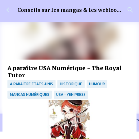
Accéder au contenu principal
Conseils sur les mangas & les webtoons
A paraître USA Numérique - The Royal
Tutor
A PARAÎTRE ETATS-UNIS
HISTORIQUE
HUMOUR
MANGAS NUMÉRIQUES
USA - YEN PRESS
🐈‍⬛ En tant que Partenaire Amazon, je réalise un bénéfice sur les achats
remplissant les conditions requises quand vous achetez sur Amazon.fr