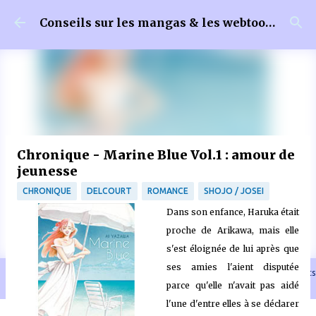
Accéder au contenu principal
Conseils sur les mangas & les webtoons
Chronique - Marine Blue Vol.1 : amour de
jeunesse
CHRONIQUE
DELCOURT
ROMANCE
SHOJO / JOSEI
Dans son enfance, Haruka était
proche de Arikawa, mais elle
s'est éloignée de lui après que
ses amies l'aient disputée
🐈‍⬛ En tant que Partenaire Amazon, je réalise un bénéfice sur les achats
parce qu'elle n'avait pas aidé
remplissant les conditions requises quand vous achetez sur Amazon.fr
l'une d'entre elles à se déclarer