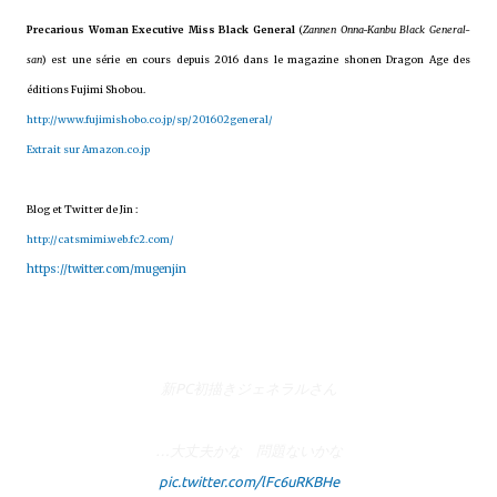
Precarious Woman Executive Miss Black General
(
Zannen Onna-Kanbu Black General-
san
) est une série en cours depuis 2016 dans le magazine shonen Dragon Age des
éditions Fujimi Shobou.
http://www.fujimishobo.co.jp/sp/201602general/
Extrait sur Amazon.co.jp
Blog et Twitter de Jin :
http://catsmimi.web.fc2.com/
https://twitter.com/mugenjin
新PC初描きジェネラルさん
…大丈夫かな 問題ないかな
pic.twitter.com/lFc6uRKBHe