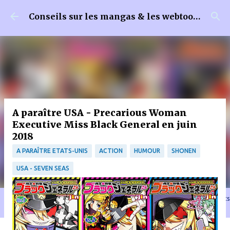
Accéder au contenu principal
Conseils sur les mangas & les webtoons
A paraître USA - Precarious Woman
Executive Miss Black General en juin
2018
A PARAÎTRE ETATS-UNIS
ACTION
HUMOUR
SHONEN
USA - SEVEN SEAS
🐈‍⬛ En tant que Partenaire Amazon, je réalise un bénéfice sur les achats
remplissant les conditions requises quand vous achetez sur Amazon.fr