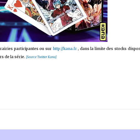
 sur les achats remplissant les conditions requises quand vous achetez sur Amaz
rairies participantes ou sur
http://kana.fr
, dans la limite des stocks dispon
s de la série.
[Source Twitter Kana]