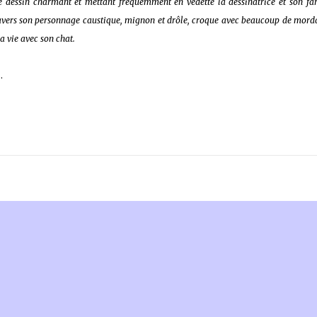
de dessin charmant et mettant fréquemment en vedette la dessinatrice et son fa
ravers son personnage caustique, mignon et drôle, croque avec beaucoup de morda
a vie avec son chat.
.
 sur les achats remplissant les conditions requises quand vous achetez sur Amaz