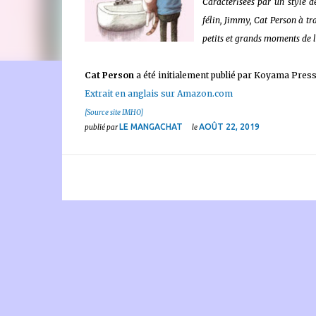
Caractérisées par un style 
félin, Jimmy, Cat Person à t
petits et grands moments de l
Cat Person
a été initialement publié par Koyama Press
🐈‍⬛ En tant que Partenaire Amazon, je réalise un bénéfice
Extrait en anglais sur Amazon.com
[Source site IMHO]
LE MANGACHAT
AOÛT 22, 2019
publié par
le