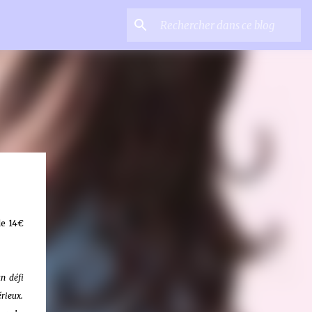
de 14€
n défi
érieux.