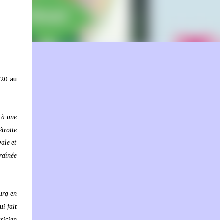
on.fr
020 au
I à une
troite
yale et
traînée
urg en
i fait
usicien