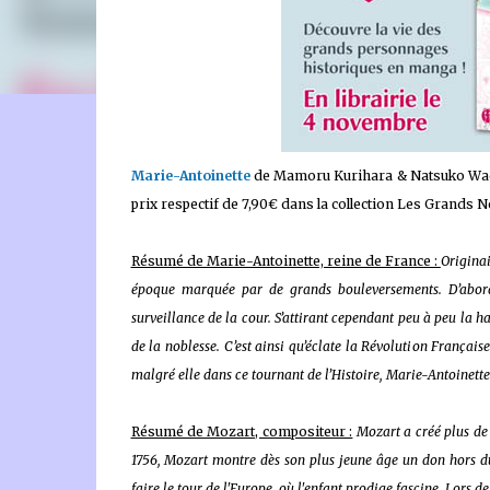
🐈‍⬛ En tant que Partenaire Amazon, je réalise un bénéfice
Marie-Antoinette
de Mamoru Kurihara & Natsuko Wa
prix respectif de 7,90€ dans la collection Les Grands 
Résumé de Marie-Antoinette, reine de France :
Originai
époque marquée par de grands bouleversements. D’abord a
surveillance de la cour. S’attirant cependant peu à peu la ha
de la noblesse. C’est ainsi qu’éclate la Révolution Français
malgré elle dans ce tournant de l’Histoire, Marie-Antoinett
Résumé de Mozart, compositeur :
Mozart a créé plus de
1756, Mozart montre dès son plus jeune âge un don hors d
faire le tour de l'Europe, où l'enfant prodige fascine. Lors