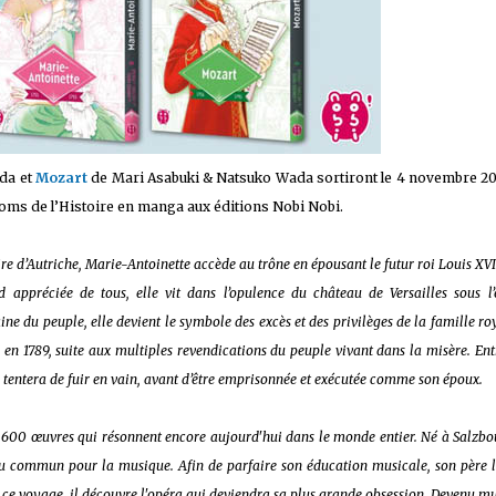
 sur les achats remplissant les conditions requises quand vous achetez sur Amaz
da et
Mozart
de Mari Asabuki & Natsuko Wada sortiront le 4 novembre 2
Noms de l’Histoire en manga aux éditions Nobi Nobi.
re d’Autriche, Marie-Antoinette accède au trône en épousant le futur roi Louis XV
ppréciée de tous, elle vit dans l’opulence du château de Versailles sous l’é
ine du peuple, elle devient le symbole des excès et des privilèges de la famille ro
e en 1789, suite aux multiples revendications du peuple vivant dans la misère. En
e tentera de fuir en vain, avant d’être emprisonnée et exécutée comme son époux.
 600 œuvres qui résonnent encore aujourd'hui dans le monde entier. Né à Salzbo
u commun pour la musique. Afin de parfaire son éducation musicale, son père lu
 de ce voyage, il découvre l'opéra qui deviendra sa plus grande obsession. Devenu m