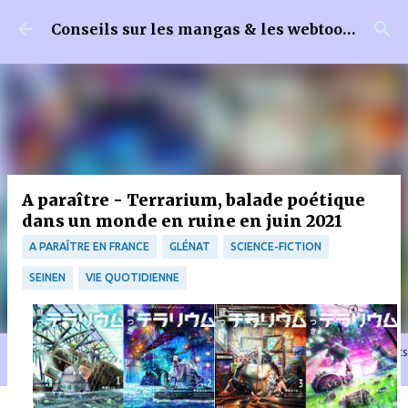
Accéder au contenu principal
Conseils sur les mangas & les webtoons
A paraître - Terrarium, balade poétique
dans un monde en ruine en juin 2021
A PARAÎTRE EN FRANCE
GLÉNAT
SCIENCE-FICTION
SEINEN
VIE QUOTIDIENNE
🐈‍⬛ En tant que Partenaire Amazon, je réalise un bénéfice sur les achats
remplissant les conditions requises quand vous achetez sur Amazon.fr