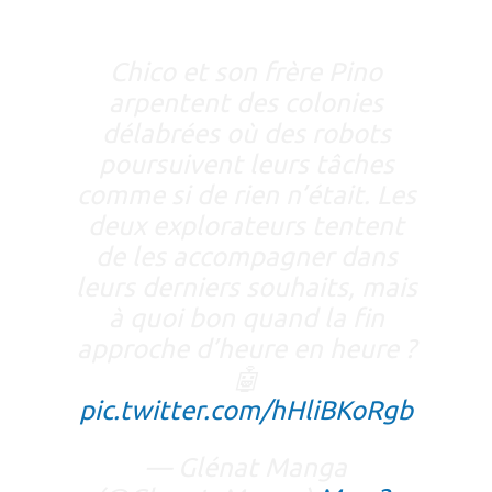
Chico et son frère Pino
arpentent des colonies
délabrées où des robots
poursuivent leurs tâches
comme si de rien n’était. Les
deux explorateurs tentent
de les accompagner dans
leurs derniers souhaits, mais
à quoi bon quand la fin
approche d’heure en heure ?
🤖
pic.twitter.com/hHliBKoRgb
— Glénat Manga