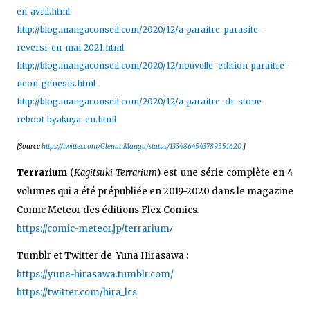
en-avril.html
http://blog.mangaconseil.com/2020/12/a-paraitre-parasite-
reversi-en-mai-2021.html
http://blog.mangaconseil.com/2020/12/nouvelle-edition-paraitre-
neon-genesis.html
http://blog.mangaconseil.com/2020/12/a-paraitre-dr-stone-
reboot-byakuya-en.html
[Source
https://twitter.com/Glenat_Manga/status/1334864543789551620
]
Terrarium
(
Kagitsuki Terrarium
)
est une série complète en 4
volumes qui a été prépubliée en 2019-2020 dans le magazine
Comic Meteor des éditions Flex Comics
.
https://comic-meteor.jp/terrarium
/
Tumblr et Twitter de
Yuna Hirasawa :
https://yuna-hirasawa.tumblr.com/
https://twitter.com/hira_lcs