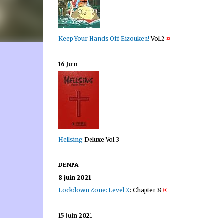
Keep Your Hands Off Eizouken!
Vol.2
¤
🐈‍⬛ En tant que Partenaire Amazon, je réalise un bénéfice
16 Juin
Hellsing
Deluxe Vol.3
DENPA
8 juin 2021
Lockdown Zone: Level X
: Chapter 8
¤
15 juin 2021