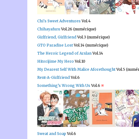
Chi's Sweet Adventures
Vol.4
Chihayafuru
Vol.26 (numérique)
Girlfriend, Girlfriend
Vol.3 (numérique)
GTO Paradise Lost
Vol.14 (numérique)
The Heroic Legend of Arslan
Vol.14
Hitorijime My Hero
Vol.10
My Dearest Self With Malice Aforethought
Vol.5 (numér
Rent-A-Girlfriend
Vol.6
Something’s Wrong With Us
Vol.6
¤
Sweat and Soap
Vol.6