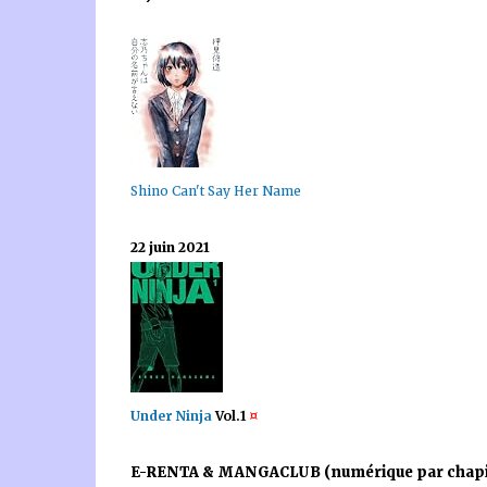
Shino Can't Say Her Name
22 juin 2021
Under Ninja
Vol.1
¤
E-RENTA & MANGACLUB (numérique par chapi