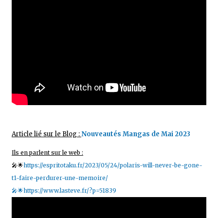
Article lié sur le Blog :
Nouveautés Mangas de Mai 2023
Ils en parlent sur le web :
🎤🌟
https://espritotaku.fr/2023/05/24/polaris-will-never-be-gone-
t1-faire-perdurer-une-memoire/
🎤🌟https://www.lasteve.fr/?p=51839