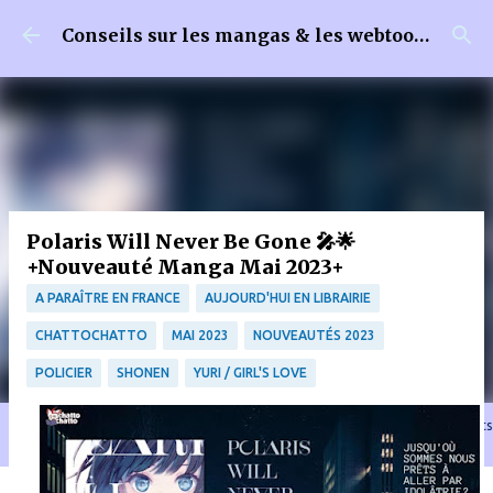
Accéder au contenu principal
Conseils sur les mangas & les webtoons
Polaris Will Never Be Gone 🎤🌟
+Nouveauté Manga Mai 2023+
A PARAÎTRE EN FRANCE
AUJOURD'HUI EN LIBRAIRIE
CHATTOCHATTO
MAI 2023
NOUVEAUTÉS 2023
POLICIER
SHONEN
YURI / GIRL'S LOVE
🐈‍⬛ En tant que Partenaire Amazon, je réalise un bénéfice sur les achats
remplissant les conditions requises quand vous achetez sur Amazon.fr