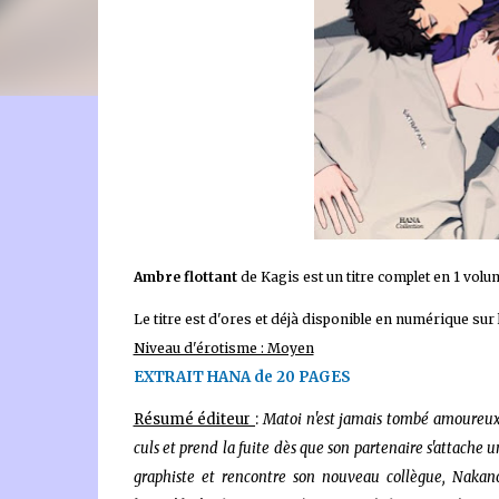
🐈‍⬛ En tant que Partenaire Amazon, je réalise un bénéfice
Ambre flottant
de Kagis
est un titre complet en 1 vol
Le titre est d'ores et déjà disponible en numérique su
Niveau d'érotisme : Moyen
EXTRAIT HANA de 20 PAGES
Résumé éditeur
:
Matoi n'est jamais tombé amoureux 
culs et prend la fuite dès que son partenaire s'attache 
graphiste et rencontre son nouveau collègue, Nakano