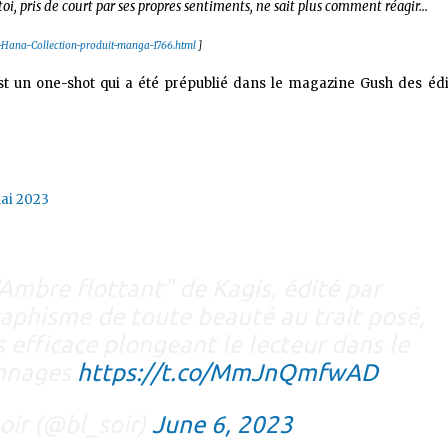
oi, pris de court par ses propres sentiments, ne sait plus comment réagir...
i-Hana-Collection-produit-manga-1766.html
]
st un one-shot qui a été prépublié dans le magazine Gush des édi
ai 2023
mbre flottant" de Kagis, édité par
aphisme de toute beauté au trait posé,
 efficace plongeant le lecteur dans le
onnages
https://t.co/MmJnQmfwAD
oir (@bl_soir)
June 6, 2023