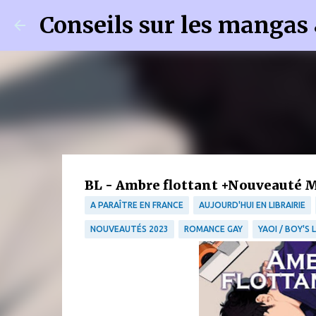
Conseils sur les mangas
BL - Ambre flottant +Nouveauté M
A PARAÎTRE EN FRANCE
AUJOURD'HUI EN LIBRAIRIE
NOUVEAUTÉS 2023
ROMANCE GAY
YAOI / BOY'S 