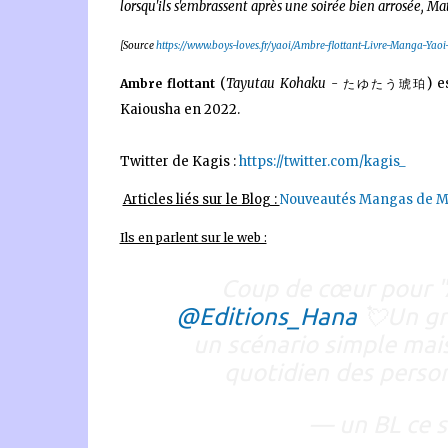
lorsqu'ils s'embrassent après une soirée bien arrosée, Mat
[Source
https://www.boys-loves.fr/yaoi/Ambre-flottant-Livre-Manga-Yao
(
Tayutau Kohaku -
) e
Ambre flottant
たゆたう琥珀
Kaiousha
en 2022.
Twitter de Kagis :
https://twitter.com/kagis_
Articles liés sur le Blog :
Nouveautés Mangas de M
Ils en parlent sur le web :
Coup de cœur pour "A
@Editions_Hana
💘Un gr
un scénario simple mais
quotidien des pers
— un BL ce s