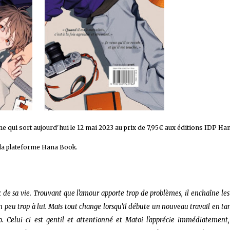
 sur les achats remplissant les conditions requises quand vous achetez sur Amaz
ume qui sort aujourd'hui le 12 mai 2023 au prix de 7,95€ aux éditions IDP Ha
r la plateforme Hana Book.
de sa vie. Trouvant que l'amour apporte trop de problèmes, il enchaîne les
un peu trop à lui. Mais tout change lorsqu'il débute un nouveau travail en ta
. Celui-ci est gentil et attentionné et Matoi l'apprécie immédiatement