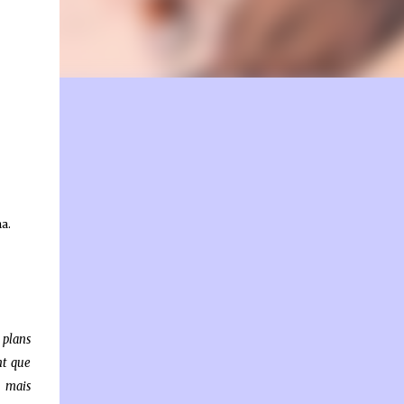
on.fr
na.
 plans
nt que
, mais