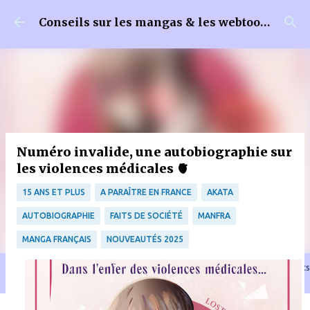
Accéder au contenu principal
Conseils sur les mangas & les webtoons
Numéro invalide, une autobiographie sur
les violences médicales 🫀
15 ANS ET PLUS
A PARAÎTRE EN FRANCE
AKATA
AUTOBIOGRAPHIE
FAITS DE SOCIÉTÉ
MANFRA
MANGA FRANÇAIS
NOUVEAUTÉS 2025
🐈‍⬛ En tant que Partenaire Amazon, je réalise un bénéfice sur les achats
remplissant les conditions requises quand vous achetez sur Amazon.fr