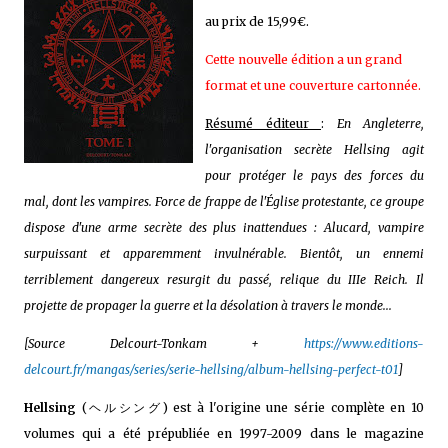
au prix de 15,99€.
Cette nouvelle édition a un grand
format et une couverture cartonnée.
Résumé éditeur
:
En Angleterre,
l'organisation secrète Hellsing agit
pour protéger le pays des forces du
mal, dont les vampires. Force de frappe de l'Église protestante, ce groupe
dispose d'une arme secrète des plus inattendues : Alucard, vampire
surpuissant et apparemment invulnérable. Bientôt, un ennemi
terriblement dangereux resurgit du passé, relique du IIIe Reich. Il
projette de propager la guerre et la désolation à travers le monde...
[Source Delcourt-Tonkam +
https://www.editions-
delcourt.fr/mangas/series/serie-hellsing/album-hellsing-perfect-t01
]
Hellsing
(ヘルシング) est à l'origine une série complète en 10
volumes qui a été prépubliée en 1997-2009 dans le magazine