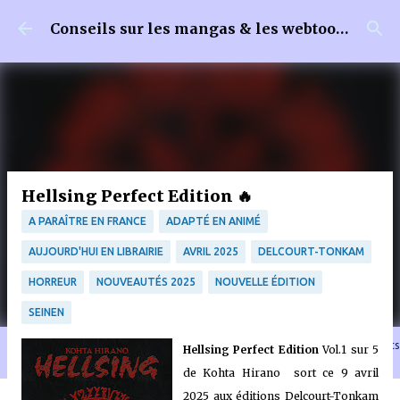
Accéder au contenu principal
Conseils sur les mangas & les webtoons
Hellsing Perfect Edition 🔥
A PARAÎTRE EN FRANCE
ADAPTÉ EN ANIMÉ
AUJOURD'HUI EN LIBRAIRIE
AVRIL 2025
DELCOURT-TONKAM
HORREUR
NOUVEAUTÉS 2025
NOUVELLE ÉDITION
SEINEN
🐈‍⬛ En tant que Partenaire Amazon, je réalise un bénéfice sur les achats
Hellsing Perfect Edition
Vol.1 sur 5
remplissant les conditions requises quand vous achetez sur Amazon.fr
de Kohta Hirano sort ce 9 avril
2025 aux éditions Delcourt-Tonkam