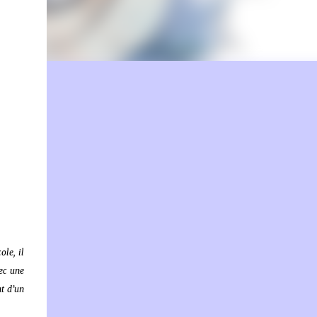
on.fr
ole, il
vec une
nt d’un