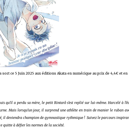
 sur les achats remplissant les conditions requises quand vous achetez sur Amaz
 sort ce 5 Juin 2025 aux éditions Akata en numérique au prix de 4,4€ et en
is qu’il a perdu sa mère, le petit Rintarô s’est replié sur lui-même. Harcelé à l’éc
turne. Mais lorsqu’un jour, il surprend une athlète en train de manier le ruban a
écidé, il deviendra champion de gymnastique rythmique !
Suivez le parcours inspira
e quitte à défier les normes de la société.