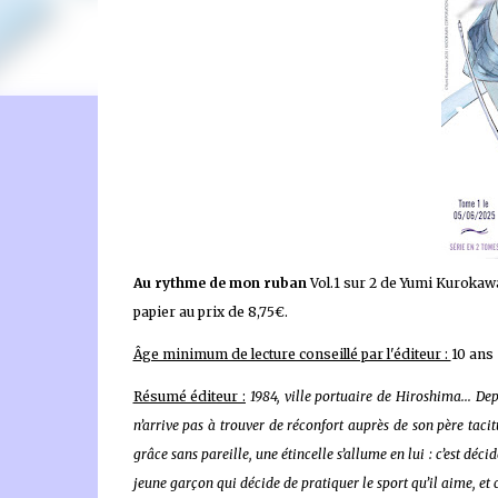
🐈‍⬛ En tant que Partenaire Amazon, je réalise un bénéfice
Au rythme de mon ruban
Vol.1 sur 2 de Yumi Kurokawa
papier au prix de 8,75€.
Âge minimum de lecture conseillé par l'éditeur :
10 ans
Résumé éditeur :
1984, ville portuaire de Hiroshima... Depu
n’arrive pas à trouver de réconfort auprès de son père taci
grâce sans pareille, une étincelle s’allume en lui : c’est d
jeune garçon qui décide de pratiquer le sport qu’il aime, et c