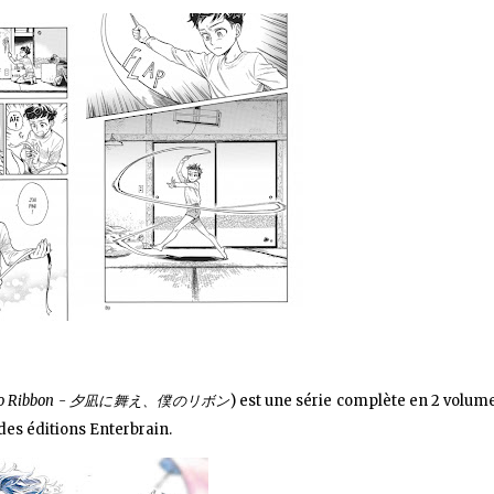
ku no Ribbon - 夕凪に舞え、僕のリボン
) est une série complète en 2 volum
des éditions Enterbrain.