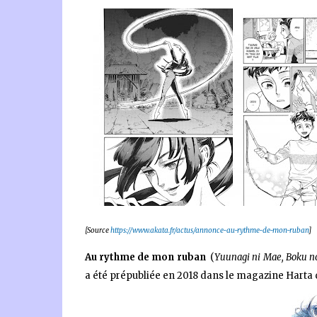
[Source
https://www.akata.fr/actus/annonce-au-rythme-de-mon-ruban
]
Au rythme de mon ruban
(
Yuunagi ni Mae, Bo
a été prépubliée en 2018 dans le magazine Harta 