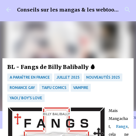
Accéder au contenu principal
Conseils sur les mangas & les webtoons
BL - Fangs de Billy Balibally 🩸
A PARAÎTRE EN FRANCE
JUILLET 2025
NOUVEAUTÉS 2025
ROMANCE GAY
TAIFU COMICS
VAMPIRE
YAOI / BOY'S LOVE
Mais
🐈‍⬛ En tant que Partenaire Amazon, je réalise un bénéfice sur les achats
Mangacha
remplissant les conditions requises quand vous achetez sur Amazon.fr
t,
Fangs
,
cela ne