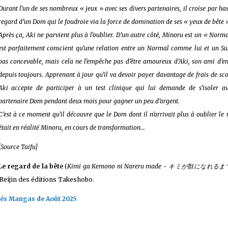
Durant l’un de ses nombreux « jeux » avec ses divers partenaires, il croise par ha
regard d’un Dom qui le foudroie via la force de domination de ses « yeux de bête 
Après ça, Aki ne parvient plus à l’oublier. D’un autre côté, Minoru est un « Norma
est parfaitement conscient qu’une relation entre un Normal comme lui et un Sub
 sur les achats remplissant les conditions requises quand vous achetez sur Amaz
pas concevable, mais cela ne l’empêche pas d’être amoureux d’Aki, son ami d’en
depuis toujours. Apprenant à jour qu’il va devoir payer davantage de frais de sco
Aki accepte de participer à un test clinique qui lui demande de s’isoler a
partenaire Dom pendant deux mois pour gagner un peu d’argent.
C’est à ce moment qu’il découvre que le Dom dont il n’arrivait plus à oublier le
était en réalité Minoru, en cours de transformation...
[Source Taifu]
Le regard de la bête
(
Kimi ga Kemono ni Nareru made - キミが獣になれるま
 Reijin des éditions Takeshobo.
tés Mangas de Août 2025