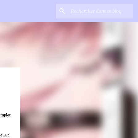
omplet
ue Sub.