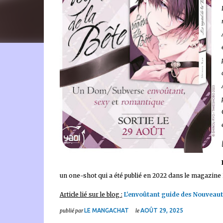
🐈‍⬛ En tant que Partenaire Amazon, je réalise un bénéfice
un one-shot qui a été publié en 2022 dans le magazine
Article lié sur le blog :
L'envoûtant guide des Nouveau
LE MANGACHAT
AOÛT 29, 2025
publié par
le