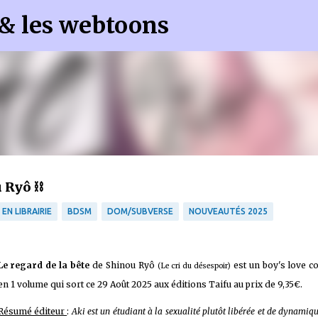
 & les webtoons
Accéder au contenu principal
 Ryô ⛓️
EN LIBRAIRIE
BDSM
DOM/SUBVERSE
NOUVEAUTÉS 2025
Le regard de la bête
de Shinou Ryô
est un boy's love c
(Le cri du désespoir)
en 1 volume qui sort ce 29 Août 2025 aux éditions Taifu au prix de 9,35€.
Résumé éditeur
:
Aki est un étudiant à la sexualité plutôt libérée et de dynamiq