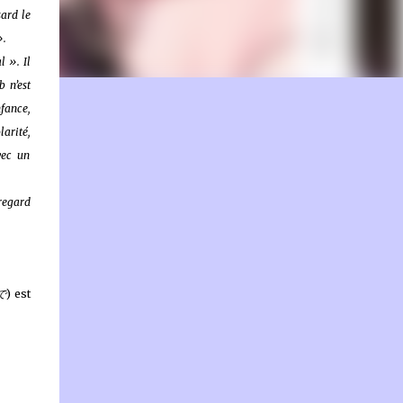
sard le
».
l ». Il
 n’est
on.fr
fance,
larité,
vec un
 regard
で
) est