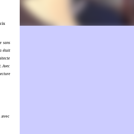
rix
on.fr
e sans
 était
hitecte
t. Avec
tecture
 avec