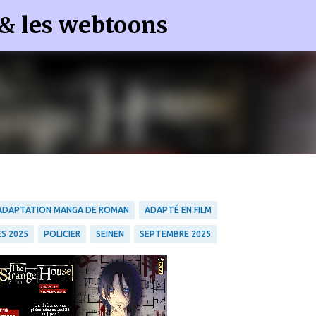
 & les webtoons
Accéder au contenu principal
ADAPTATION MANGA DE ROMAN
ADAPTÉ EN FILM
S 2025
POLICIER
SEINEN
SEPTEMBRE 2025