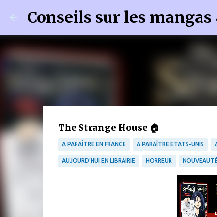
Conseils sur les mangas
The Strange House 🏠
A PARAÎTRE EN FRANCE
A PARAÎTRE ETATS-UNIS
AUJOURD'HUI EN LIBRAIRIE
HORREUR
NOUVEAUTÉ