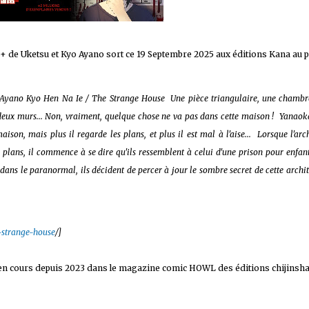
5+ de Uketsu et Kyo Ayano sort ce 19 Septembre 2025 aux éditions Kana au p
 sur les achats remplissant les conditions requises quand vous achetez sur Amaz
Ayano Kyo Hen Na Ie / The Strange House Une pièce triangulaire, une chambr
 deux murs... Non, vraiment, quelque chose ne va pas dans cette maison ! Yanaoka
ison, mais plus il regarde les plans, et plus il est mal à l'aise... Lorsque l'arc
 plans, il commence à se dire qu'ils ressemblent à celui d'une prison pour enfan
é dans le paranormal, ils décident de percer à jour le sombre secret de cette archi
-strange-house
/]
n cours depuis 2023 dans le magazine comic HOWL des éditions chijinsha