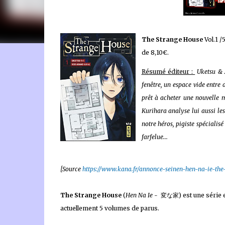
The Strange House
Vol.1 /
de 8,10€.
🐈‍⬛ En tant que Partenaire Amazon, je réalise un bénéfice
Résumé éditeur :
Uketsu & 
fenêtre, un espace vide entre
prêt à acheter une nouvelle ma
Kurihara analyse lui aussi les
notre héros, pigiste spécialis
farfelue...
[Source
https://www.kana.fr/annonce-seinen-hen-na-ie-the
The Strange House
(
Hen Na Ie -
変な家) est une série e
actuellement 5 volumes de parus.