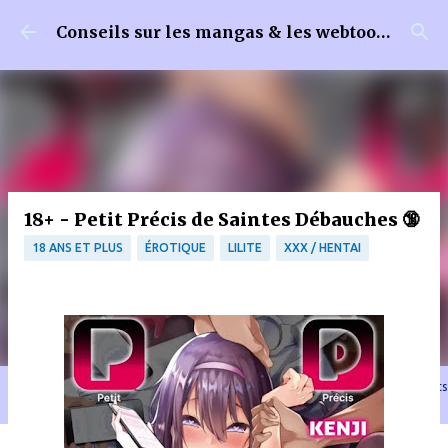
Accéder au contenu principal
Conseils sur les mangas & les webtoons
18+ - Petit Précis de Saintes Débauches 🔞
18 ANS ET PLUS
ÉROTIQUE
LILITE
XXX / HENTAI
🐈‍⬛ En tant que Partenaire Amazon, je réalise un bénéfice sur les achats
remplissant les conditions requises quand vous achetez sur Amazon.fr