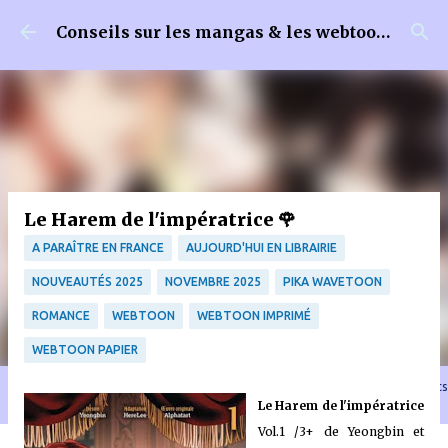
Accéder au contenu principal
Conseils sur les mangas & les webtoons
Le Harem de l'impératrice 🌹
A PARAÎTRE EN FRANCE
AUJOURD'HUI EN LIBRAIRIE
NOUVEAUTÉS 2025
NOVEMBRE 2025
PIKA WAVETOON
ROMANCE
WEBTOON
WEBTOON IMPRIMÉ
WEBTOON PAPIER
🐈‍⬛ En tant que Partenaire Amazon, je réalise un bénéfice sur les achats
Le Harem de l'impératrice
remplissant les conditions requises quand vous achetez sur Amazon.fr
Vol.1 /3+
de Yeongbin et