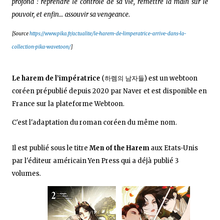
profond : reprendre le contrôle de sa vie, remettre la main sur le
pouvoir, et enfin… assouvir sa vengeance.
[Source
https://www.pika.fr/actualite/le-harem-de-limperatrice-arrive-dans-la-
collection-pika-wavetoon/
]
Le harem de l’impératrice
(하렘의 남자들) est un webtoon
coréen prépublié depuis 2020 par Naver et est disponible en
France sur la plateforme Webtoon.
C'est l'adaptation du roman coréen du même nom.
Il est publié sous le titre
Men of the Harem
aux Etats-Unis
par l'éditeur américain Yen Press qui a déjà publié 3
volumes.