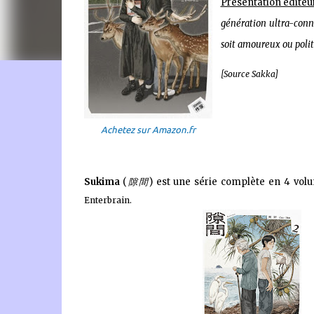
Présentation éditeu
génération ultra-conn
soit amoureux ou polit
[Source Sakka]
🐈‍⬛ En tant que Partenaire Amazon, je réalise un bénéfice
Achetez sur Amazon.fr
Sukima
(
隙間
) est une série complète en 4 vol
Enterbrain.