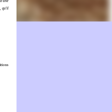
 d’une
 qu’il
on.fr
tions