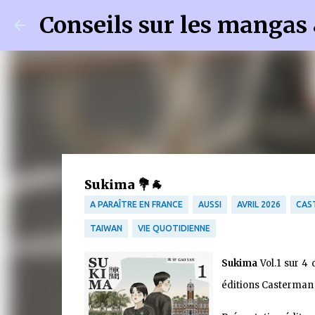
Conseils sur les mangas
Sukima 💐🐐
A PARAÎTRE EN FRANCE
AUSSI
AVRIL 2026
CAS
TAIWAN
VIE QUOTIDIENNE
Sukima
Vol.1 sur 4
éditions Casterman 