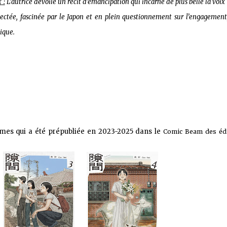
r
:
L
’autrice dévoile un récit d’émancipation qui incarne de plus belle la voix
ectée, fascinée par le Japon et en plein questionnement sur l’engagement,
ique.
 sur les achats remplissant les conditions requises quand vous achetez sur Amaz
umes qui a été prépubliée en 2023-2025 dans le
Comic Beam des édi