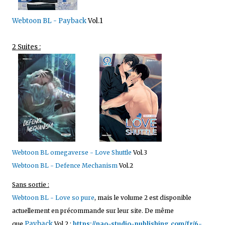
Webtoon BL - Payback
Vol.1
2 Suites :
Webtoon BL omegaverse - Love Shuttle
Vol.3
Webtoon BL - Defence Mechanism
Vol.2
Sans sortie :
Webtoon BL - Love so pure
, mais le volume 2 est disponible
actuellement en précommande sur leur site. De même
Payback
que
Vol.2 :
https://nao-studio-publishing.com/fr/6-