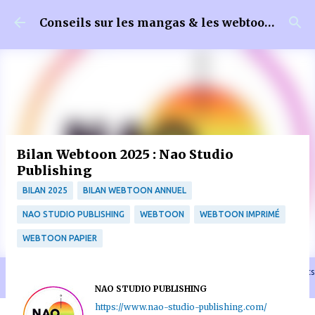
Accéder au contenu principal
Conseils sur les mangas & les webtoons
Bilan Webtoon 2025 : Nao Studio
Publishing
BILAN 2025
BILAN WEBTOON ANNUEL
NAO STUDIO PUBLISHING
WEBTOON
WEBTOON IMPRIMÉ
WEBTOON PAPIER
🐈‍⬛ En tant que Partenaire Amazon, je réalise un bénéfice sur les achats
remplissant les conditions requises quand vous achetez sur Amazon.fr
NAO STUDIO PUBLISHING
https://www.nao-studio-publishing.com/