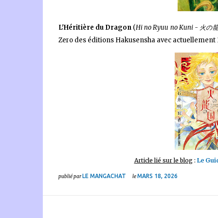
L'Héritière du Dragon
(
Hi no Ryuu no Kuni - 火
Zero des éditions
Hakusensha
avec actuellement 
Article lié sur le blog
:
Le Gui
LE MANGACHAT
MARS 18, 2026
publié par
le