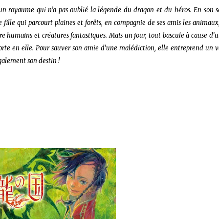
 un royaume qui n’a pas oublié la légende du dragon et du héros. En son s
 fille qui parcourt plaines et forêts, en compagnie de ses amis les animaux
re humains et créatures fantastiques. Mais un jour, tout bascule à cause d’
porte en elle. Pour sauver son amie d’une malédiction, elle entreprend un 
 sur les achats remplissant les conditions requises quand vous achetez sur Amaz
galement son destin !