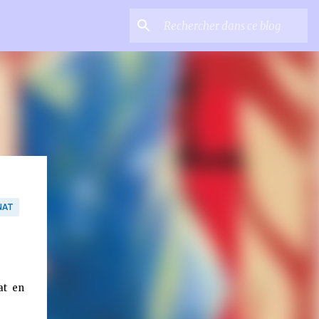
NAT
at en