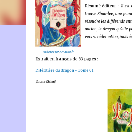
Résumé éditeur :
Il est
trouve Shan-lee, une jeune
résoudre les différends ent
ancien, le dragon qu’elle 
🐈‍⬛ En tant que Partenaire Amazon, je réalise un bénéfice
vers sa rédemption, mais é
Achetez sur Amazon.fr
Extrait en français de 83 pages :
L'Héritière du dragon - Tome 01
[Source Glénat]