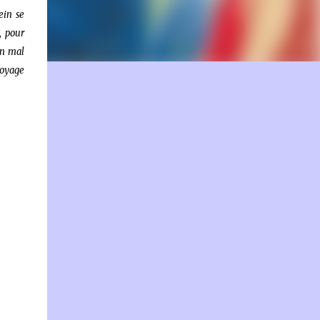
ein se
, pour
un mal
voyage
on.fr