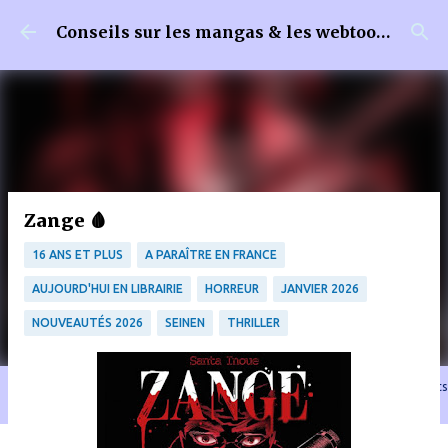
Accéder au contenu principal
Conseils sur les mangas & les webtoons
Zange 🩸
16 ANS ET PLUS
A PARAÎTRE EN FRANCE
AUJOURD'HUI EN LIBRAIRIE
HORREUR
JANVIER 2026
NOUVEAUTÉS 2026
SEINEN
THRILLER
🐈‍⬛ En tant que Partenaire Amazon, je réalise un bénéfice sur les achats
remplissant les conditions requises quand vous achetez sur Amazon.fr