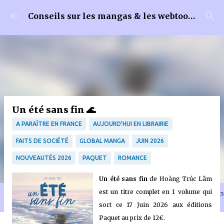
Accéder au contenu principal
Conseils sur les mangas & les webtoons
Un été sans fin 🌊
A PARAÎTRE EN FRANCE
AUJOURD'HUI EN LIBRAIRIE
FAITS DE SOCIÉTÉ
GLOBAL MANGA
JUIN 2026
NOUVEAUTÉS 2026
PAQUET
ROMANCE
Un été sans fin
de Hoàng Trúc Lâm
est un titre complet en 1 volume qui
🐈‍⬛ En tant que Partenaire Amazon, je réalise un bénéfice sur les achats
remplissant les conditions requises quand vous achetez sur Amazon.fr
sort ce 17 Juin 2026 aux éditions
Paquet au prix de 12€.