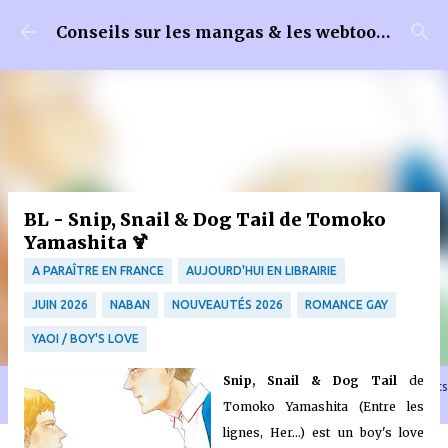
Accéder au contenu principal
Conseils sur les mangas & les webtoons
BL - Snip, Snail & Dog Tail de Tomoko
Yamashita 🍹
A PARAÎTRE EN FRANCE
AUJOURD'HUI EN LIBRAIRIE
JUIN 2026
NABAN
NOUVEAUTÉS 2026
ROMANCE GAY
YAOI / BOY'S LOVE
Snip, Snail & Dog Tail
de
🐈‍⬛ En tant que Partenaire Amazon, je réalise un bénéfice sur les achats
remplissant les conditions requises quand vous achetez sur Amazon.fr
Tomoko Yamashita (Entre les
lignes, Her...) est un boy's love