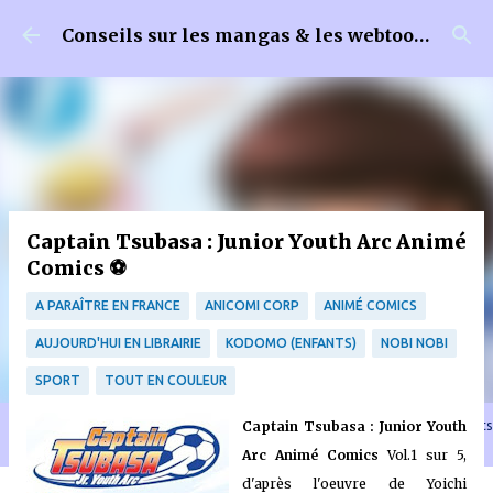
Accéder au contenu principal
Conseils sur les mangas & les webtoons
Captain Tsubasa : Junior Youth Arc Animé
Comics ⚽
A PARAÎTRE EN FRANCE
ANICOMI CORP
ANIMÉ COMICS
AUJOURD'HUI EN LIBRAIRIE
KODOMO (ENFANTS)
NOBI NOBI
SPORT
TOUT EN COULEUR
🐈‍⬛ En tant que Partenaire Amazon, je réalise un bénéfice sur les achats
Captain Tsubasa : Junior Youth
remplissant les conditions requises quand vous achetez sur Amazon.fr
Arc Animé Comics
Vol.1 sur 5,
d'après l'oeuvre de Yoichi