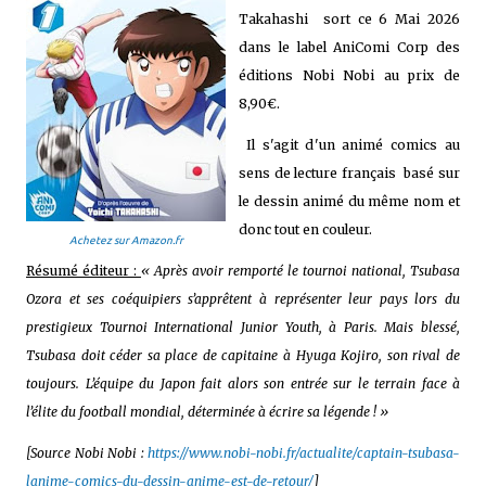
Takahashi sort ce 6 Mai 2026
dans le label AniComi Corp des
éditions Nobi Nobi au prix de
8,90€.
Il s'agit d'un animé comics au
sens de lecture français basé sur
le dessin animé du même nom et
donc tout en couleur.
Achetez sur Amazon.fr
Résumé éditeur :
« Après avoir remporté le tournoi national, Tsubasa
Ozora et ses coéquipiers s’apprêtent à représenter leur pays lors du
prestigieux Tournoi International Junior Youth, à Paris. Mais blessé,
Tsubasa doit céder sa place de capitaine à Hyuga Kojiro, son rival de
toujours. L’équipe du Japon fait alors son entrée sur le terrain face à
l’élite du football mondial, déterminée à écrire sa légende ! »
[Source Nobi Nobi :
https://www.nobi-nobi.fr/actualite/captain-tsubasa-
lanime-comics-du-dessin-anime-est-de-retour/
]