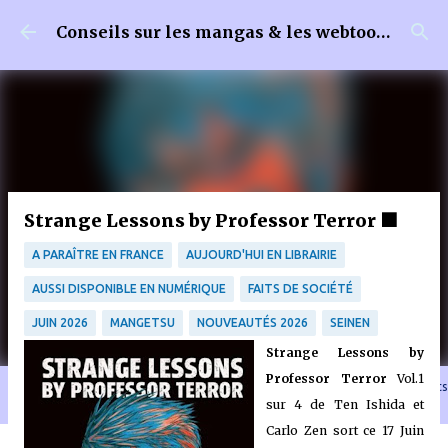
Accéder au contenu principal
Conseils sur les mangas & les webtoons
Strange Lessons by Professor Terror ⬛
A PARAÎTRE EN FRANCE
AUJOURD'HUI EN LIBRAIRIE
AUSSI DISPONIBLE EN NUMÉRIQUE
FAITS DE SOCIÉTÉ
JUIN 2026
MANGETSU
NOUVEAUTÉS 2026
SEINEN
Strange Lessons by
Professor Terror
Vol.1
🐈‍⬛ En tant que Partenaire Amazon, je réalise un bénéfice sur les achats
sur 4 de Ten Ishida et
remplissant les conditions requises quand vous achetez sur Amazon.fr
Carlo Zen sort ce 17 Juin