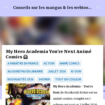
Accéder au contenu principal
Conseils sur les mangas & les webtoons
My Hero Academia You're Next Animé
Comics 🦸
A PARAÎTRE EN FRANCE
ACTION
ANIMÉ COMICS
AUJOURD'HUI EN LIBRAIRIE
JUILLET 2026
KI-OON
NOUVEAUTÉS 2026
SHONEN
TOUT EN COULEUR
My Hero Academia - You're
🐈‍⬛ En tant que Partenaire Amazon, je réalise un bénéfice sur les achats
Next
de Horikoshi Kohei est un
remplissant les conditions requises quand vous achetez sur Amazon.fr
animé comics complet en 1
volume qui sort ce 2 Juillet 2026