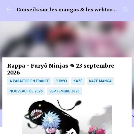
Accéder au contenu principal
Conseils sur les mangas & les webtoons
Rappa - Furyô Ninjas 👊 23 septembre
2026
A PARAÎTRE EN FRANCE
FURYO
KAZÉ
KAZÉ MANGA
NOUVEAUTÉS 2026
SEPTEMBRE 2026
🐈‍⬛ En tant que Partenaire Amazon, je réalise un bénéfice sur les achats
remplissant les conditions requises quand vous achetez sur Amazon.fr