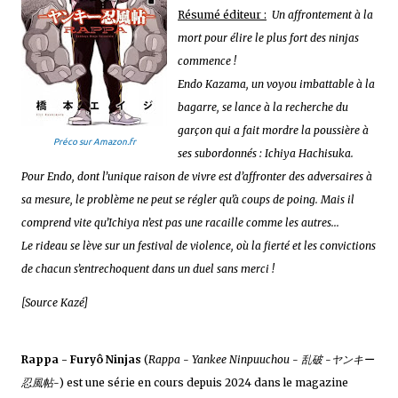
Résumé éditeur :
Un affrontement à la
mort pour élire le plus fort des ninjas
commence !
Endo Kazama, un voyou imbattable à la
bagarre, se lance à la recherche du
garçon qui a fait mordre la poussière à
Préco sur Amazon.fr
ses subordonnés : Ichiya Hachisuka.
Pour Endo, dont l’unique raison de vivre est d’affronter des adversaires à
sa mesure, le problème ne peut se régler qu’à coups de poing. Mais il
comprend vite qu’Ichiya n’est pas une racaille comme les autres...
Le rideau se lève sur un festival de violence, où la fierté et les convictions
de chacun s’entrechoquent dans un duel sans merci !
[Source Kazé]
Rappa - Furyô Ninjas
(
Rappa - Yankee Ninpuuchou - 乱破 -ヤンキー
忍風帖-
) est une série en cours depuis 2024 dans le magazine