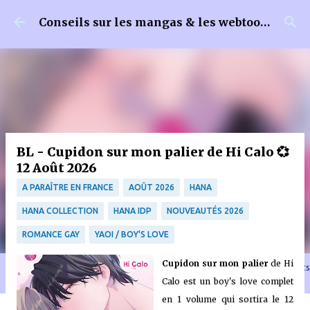
Accéder au contenu principal
Conseils sur les mangas & les webtoons
BL - Cupidon sur mon palier de Hi Calo 💞
12 Août 2026
A PARAÎTRE EN FRANCE
AOÛT 2026
HANA
HANA COLLECTION
HANA IDP
NOUVEAUTÉS 2026
ROMANCE GAY
YAOI / BOY'S LOVE
Cupidon sur mon palier
de Hi
🐈‍⬛ En tant que Partenaire Amazon, je réalise un bénéfice sur les achats
remplissant les conditions requises quand vous achetez sur Amazon.fr
Calo est un boy's love complet
en 1 volume qui sortira le 12