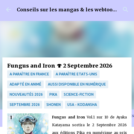
Accéder au contenu principal
Conseils sur les mangas & les webtoons
Fungus and Iron 🍄 2 Septembre 2026
A PARAÎTRE EN FRANCE
A PARAÎTRE ETATS-UNIS
ADAPTÉ EN ANIMÉ
AUSSI DISPONIBLE EN NUMÉRIQUE
NOUVEAUTÉS 2026
PIKA
SCIENCE-FICTION
SEPTEMBRE 2026
SHONEN
USA - KODANSHA
🐈‍⬛ En tant que Partenaire Amazon, je réalise un bénéfice sur les achats
Fungus and Iron
Vol.1 sur 10 de Ayaka
remplissant les conditions requises quand vous achetez sur Amazon.fr
Katayama sortira le 2 Septembre 2026
aux éditions Pika en numérique au prix