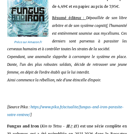
de 4,49€ et en papier au prix de 7,95€.
Résumé éditeur :
Dépouillée de son libre
arbitre et de son système cognitif, l’humanité
est entièrement soumise aux mycéliums. Ces
derniers sont parvenus à parasiter les
Préco sur Amazon.fr
cerveaux humains et à contrôler toutes les strates de la société.
Cependant, une anomalie s’apprête à corrompre le système en place.
Dante, l’un des plus robustes soldats, décide de retrouver une jeune
femme, en dépit de l’ordre établi qui le lui interdit.
Ainsi commence la rébellion, née d’une étincelle d’espoir.
[Source Pika :
https://www.pika.fr/actualite/fungus-and-iron-parasite-
votre-rentree/
]
Fungus and Iron
(
Kin to Tetsu - 菌と鉄
) est une série complète en
10 volumes qui a été prépubliée en 2021-2026 dans le Bessatsu