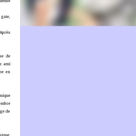
tueuse
 gaie,
 Après
on.fr
use de
ur ami
mbe en
amique
sombre
age de
sique.