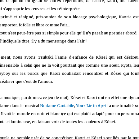
ère qui lui infligeait de dures répétitions, de l'autre, Kaori, une talen
i s'approprie les œuvres et les réinterprète.
éprimé et résigné, prisonnier de son blocage psychologique, Kaorie est
mporter, fofolle et libre comme l'air...
out n'est peut-être pas si simple pour elle qu'il n'y paraît au premier abord.
 sur les achats remplissant les conditions requises quand vous achetez sur Amaz
'indique le titre, il y a du mensonge dans l'air !
ement, nous avons Tsubaki, l'amie d'enfance de Kôsei qui est désire
pas insensible à celui que ne la voit pourtant que comme une sœur, Ryota, le
ayboy sur les bords que Kaori souhaitait rencontrer et Kôsei qui to
éaliser que c'est de l'amour.
la musique, pardonnez ce jeu de mot), Kôsei et Kaori ont en effet une dyn
odame dans le musical
Nodame Cantabile
,
Your Lie in April
a une tonalité 
. Il voit le monde en noir et blanc (ce qui est plutôt adapté pour un personn
nte et lumineuse, en faisant voir de toutes les couleurs à Kôsei.
ouple ne semble prêt de se concrétiser, Kaori et Kôsei sont liés par la mu