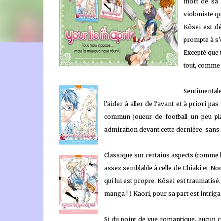
mort de sa m
violoniste qu
Kôsei est d
prompte à s'e
Excepté que t
🐈‍⬛ En tant que Partenaire Amazon, je réalise un bénéfice
tout, comme l
Sentimental
l'aider à aller de l'avant et à priori 
commun joueur de football un peu pl
admiration devant cette dernière, sans r
Classique sur certains aspects (comme 
assez semblable à celle de Chiaki et N
qui lui est propre. Kôsei est traumatisé
manga ! ) Kaori, pour sa part est intriga
Si du point de vue romantique, aucun c