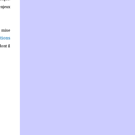
enjeux
a mise
itions
ont il