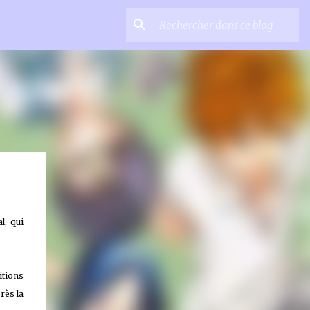
l, qui
itions
rès la