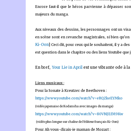
Encore faut-il que le héros parvienne à dépasser son
majeurs du manga.
Aux niveaux des dessins, les personnages ont un visag
en scène sont en revanche magistrales, si bien qu'on
Ki-Oon
]
Ceci dit, pour ceux qui le souhaitent, il y a d
est question dans le chapitre ou des liens Youtube que j
En bref,
Your Lie in April
est une vibrante ode à l
Liens musicaux :
Pour la Sonate à Kreutzer de Beethoven :
https://www.youtube.com/watch?v=eRQZkeEYMko
(vidéo japonaise de Kodansha avec images du manga)
https://www.youtube.com/watch?v=80VNJEfM9Kw
(vidéo plus longue sur chaîne de l'éditeur français Ki-Oon)
Pour Ah vous-dirais-je maman de Mozart :