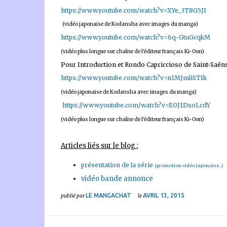
https://www.youtube.com/watch?v=XYe_3T8G5JI
(vidéo japonaise de Kodansha avec images du manga)
https://www.youtube.com/watch?v=6q-GtuGcqkM
(vidéo plus longue sur chaîne de l'éditeur français Ki-Oon)
Pour Introduction et Rondo Capriccioso de Saint-Saëns
https://www.youtube.com/watch?v=n1MJmliSTIk
(vidéo japonaise de Kodansha avec images du manga)
https://www.youtube.com/watch?v=EOJ1DsoLcdY
(vidéo plus longue sur chaîne de l'éditeur français Ki-Oon)
Articles liés sur le blog :
présentation de la série
(promotion vidéo japonaise...)
vidéo bande annonce
LE MANGACHAT
AVRIL 13, 2015
publié par
le