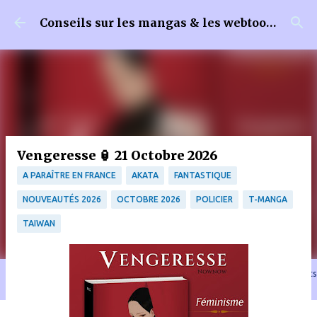
Accéder au contenu principal
Conseils sur les mangas & les webtoons
Vengeresse 🏮 21 Octobre 2026
A PARAÎTRE EN FRANCE
AKATA
FANTASTIQUE
NOUVEAUTÉS 2026
OCTOBRE 2026
POLICIER
T-MANGA
TAIWAN
🐈‍⬛ En tant que Partenaire Amazon, je réalise un bénéfice sur les achats
remplissant les conditions requises quand vous achetez sur Amazon.fr