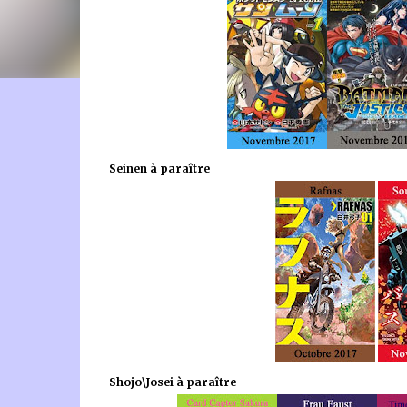
🐈‍⬛ En tant que Partenaire Amazon, je réalise un bénéfice
Seinen à paraître
Shojo\Josei à paraître