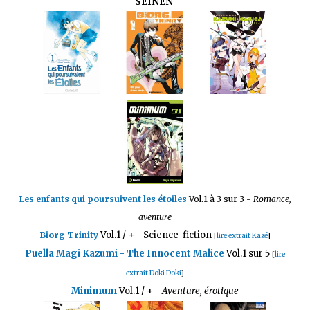
SEINEN
Les enfants qui poursuivent les étoiles
Vol.1 à 3 sur 3 -
Romance,
aventure
Vol.1 / +
- Science-fiction
Biorg Trinity
[
lire extrait Kazé
]
Puella Magi Kazumi - The Innocent Malice
Vol.1 sur 5
[
lire
extrait Doki Doki
]
Minimum
Vol.1 / + -
Aventure, érotique