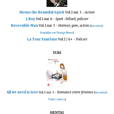
Momo the Beautiful Spirit
Vol.1 sur 3 -
Action
J.Boy
Vol.1 sur 6 -
Sport : billard, policier
Reversible Man
Vol.1 sur 3
-
Horreur, gore, action
[
lire extrait
Komikku sur Manga News
]
La Tour Fantôme
Vol.1 / 6+ -
Policier
YURI
All we need is love
Romance entre femmes
Vol.1 sur 3 -
[
lire extrait
Taifu Comics
]
HENTAI