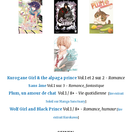
Kurogane Girl & the alpaga prince
Vol.1 et 2 sur 2
-
Romance
Sans âme
Vol.1 sur 3 -
Romance, fantastique
Plum, un amour de chat
Vol.1 / 8+
-
Vie quotidienne
[
lire extrait
Soleil sur Manga Sanctuary
]
Wolf Girl and Black Prince
Vol.1 / 8+
-
Romance, humour
[
lire
extrait Kurokawa
]