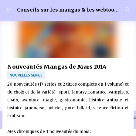
Accéder au contenu principal
Conseils sur les mangas & les webtoons
Nouveautés Mangas de Mars 2014
NOUVELLES SÉRIES
20 nouveautés (17 séries et 2 titres complets en 1 volume) et
du choix et de la variété : sport, fantasy, romance, vampires,
chats, aventure, magie, gastronomie, histoire antique et
histoire japonaise, policier, gore, billard, science-fiction et
érotisme.
🐈‍⬛ En tant que Partenaire Amazon, je réalise un bénéfice sur les achats
remplissant les conditions requises quand vous achetez sur Amazon.fr
Mes chroniques de 3 nouveautés du mois :